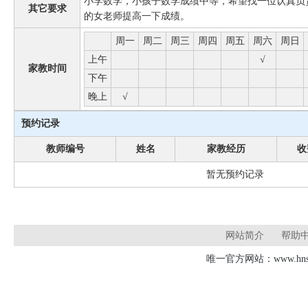
小学数学，小孩子数学成绩中等，希望找一位认真负
其它要求
的女老师提高一下成绩。
周一
周二
周三
周四
周五
周六
周日
上午
√
家教时间
下午
晚上
√
预约记录
教师编号
姓名
家教经历
收
暂无预约记录
网站简介
帮助
唯一官方网站：www.hnsd