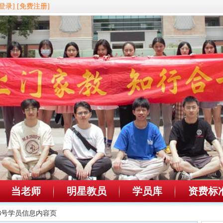
登录]
[免费注册]
当老师
明星教员
学员库
资费标
698号学员信息内容页