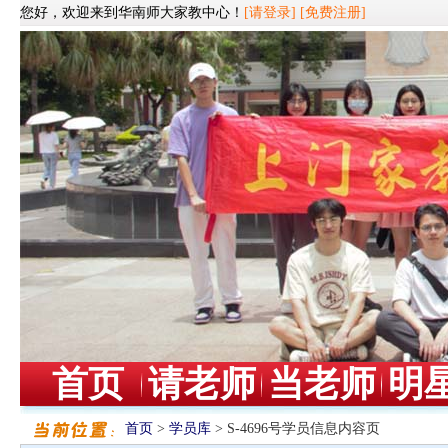
您好，欢迎来到华南师大家教中心！
[请登录]
[免费注册]
首页
请老师
当老师
明
首页
>
学员库
> S-4696号学员信息内容页