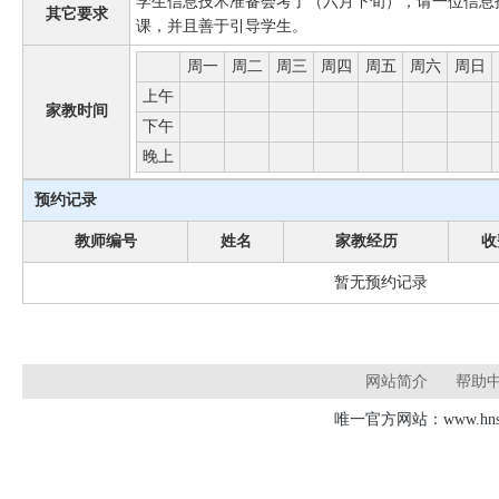
学生信息技术准备会考了（六月下旬），请一位信息
其它要求
课，并且善于引导学生。
周一
周二
周三
周四
周五
周六
周日
上午
家教时间
下午
晚上
预约记录
教师编号
姓名
家教经历
收
暂无预约记录
网站简介
帮助
唯一官方网站：www.hnsd