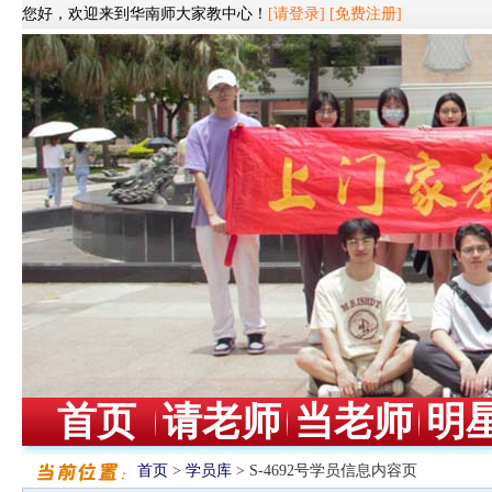
您好，欢迎来到华南师大家教中心！
[请登录]
[免费注册]
首页
请老师
当老师
明
首页
>
学员库
> S-4692号学员信息内容页