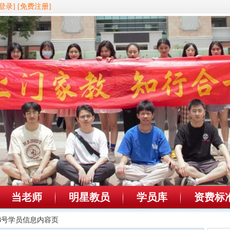
登录]
[免费注册]
当老师
明星教员
学员库
资费标
678号学员信息内容页