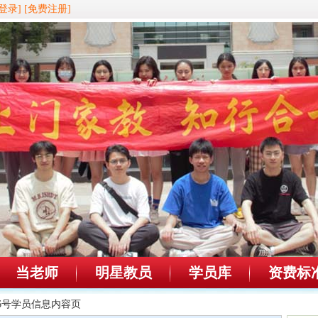
登录]
[免费注册]
当老师
明星教员
学员库
资费标
606号学员信息内容页