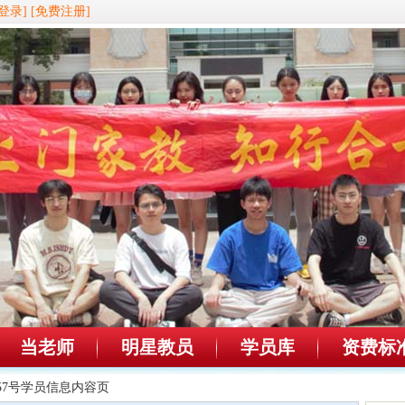
登录]
[免费注册]
当老师
明星教员
学员库
资费标
0857号学员信息内容页