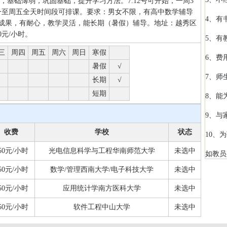
，基础薄弱，巩固基础，提升学习方法。7.12号可开始，一周3
一至周五全天时间段可排课。要求：男女不限，有高中数学辅导
4、有
成果，有耐心，教学灵活，能长期（暑假）辅导。地址：越秀区
0元/小时。
5、有
三
周四
周五
周六
周日
寒假
6、费
暑假
√
7、师
长期
√
短期
8、能
9、与
收费
学校
状态
10、
50元/小时
光电信息科学与工程华南师范大学
未选中
如教员
50元/小时
数学/管理西南大学/电子科技大学
未选中
50元/小时
应用统计学南方医科大学
未选中
50元/小时
软件工程中山大学
未选中