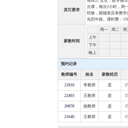
准高三 女生，数学辅导
次课，每次2小时，周
其它要求
经验，能辅差且有教学
先烈中路。课时费：15
周一
周二
周
上午
家教时间
下午
晚上
预约记录
教师编号
姓名
家教经历
21810
李教师
是
1
22403
王教师
是
1
20878
姚教师
是
1
21640
王教师
是
1