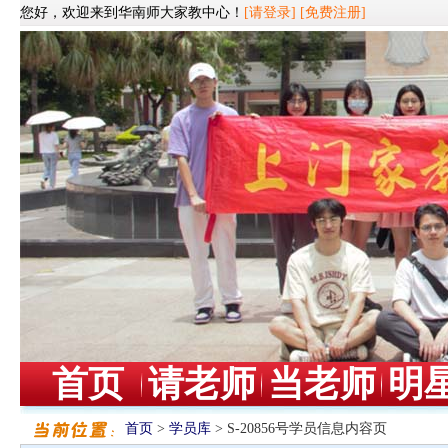
您好，欢迎来到华南师大家教中心！
[请登录]
[免费注册]
首页
请老师
当老师
明
首页
>
学员库
> S-20856号学员信息内容页