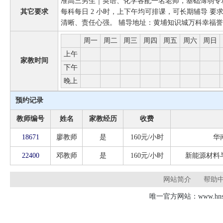
准高三男生｜英语、化学各配一名老师，基础薄弱专攻夯实
其它要求
每科每日 2 小时，上下午均可排课，可长期辅导 
清晰、责任心强。 辅导地址：黄埔知识城万科幸福誉。薪资
周一
周二
周三
周四
周五
周六
周日
上午
家教时间
下午
晚上
预约记录
教师编号
姓名
家教经历
收费
18671
廖教师
是
160元/小时
华
22400
邓教师
是
160元/小时
新能源材料
网站简介
帮助
唯一官方网站：www.hnsd