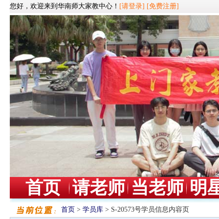
您好，欢迎来到华南师大家教中心！
[请登录]
[免费注册]
首页
请老师
当老师
明
首页
>
学员库
> S-20573号学员信息内容页