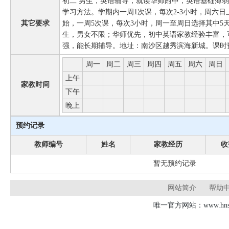
初二 男生，英语辅导，就读华师附中，英语基础薄弱，
学习方法。学期内一周1次课，每次2-3小时，周六
其它要求
始，一周5次课，每次3小时，周一至周日选择其中5
生，男女不限；华师优先，初中英语家教经验丰富，
强，能长期辅导。地址：南沙区越秀滨海新城。课时费
周一
周二
周三
周四
周五
周六
周日
上午
家教时间
下午
晚上
预约记录
教师编号
姓名
家教经历
收
暂无预约记录
网站简介
帮助
唯一官方网站：www.hnsd