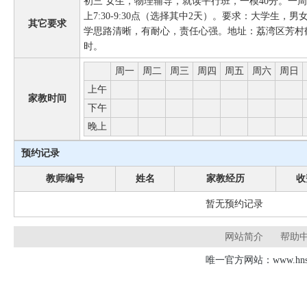
初三 女生，物理辅导，就读平行班，一模40分。一
上7:30-9:30点（选择其中2天）。要求：大学生
其它要求
学思路清晰，有耐心，责任心强。地址：荔湾区芳村鹤
时。
周一
周二
周三
周四
周五
周六
周日
上午
家教时间
下午
晚上
预约记录
教师编号
姓名
家教经历
收
暂无预约记录
网站简介
帮助
唯一官方网站：www.hnsd