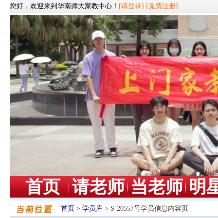
您好，欢迎来到华南师大家教中心！
[请登录]
[免费注册]
首页
请老师
当老师
明
首页
>
学员库
> S-20557号学员信息内容页