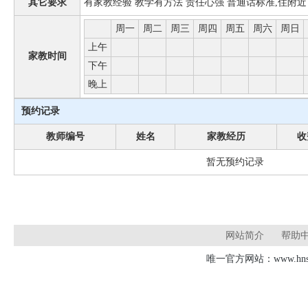
其它要求
有家教经验 教学有方法 责任心强 普通话标准,住附近
周一
周二
周三
周四
周五
周六
周日
上午
家教时间
下午
晚上
预约记录
教师编号
姓名
家教经历
收
暂无预约记录
网站简介
帮助
唯一官方网站：www.hnsd