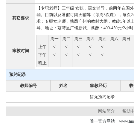
【专职老师】三年级 女孩，语文辅导，前两年在国
弱。目前以及暑假可隔天辅导（每周3次课），每次
其它要求
求：专职女老师，熟悉广州的教材大纲，教龄5年以
导。地址：荔湾区广钢新城。薪酬：400-450元/2小
周一
周二
周三
周四
周五
周六
周日
上午
√
√
√
√
√
家教时间
下午
√
√
√
√
√
晚上
预约记录
教师编号
姓名
家教经历
收
暂无预约记录
网站简介
帮助
唯一官方网站：www.hnsd