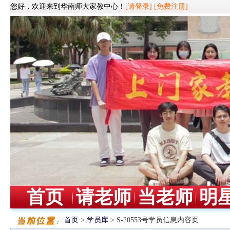
您好，欢迎来到华南师大家教中心！
[请登录]
[免费注册]
首页
请老师
当老师
明
首页
>
学员库
> S-20553号学员信息内容页