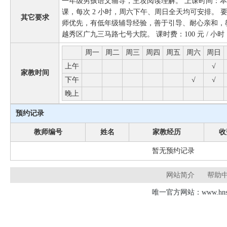
一年级男孩语文辅导，主攻阅读理解。 上课时间：本
课，每次 2 小时，周六下午、周日全天均可安排。
其它要求
师优先，有低年级辅导经验，善于引导、耐心亲和，
越秀区广九三马路七号大院。 课时费：100 元 / 小时
周一
周二
周三
周四
周五
周六
周日
上午
√
家教时间
下午
√
√
晚上
预约记录
教师编号
姓名
家教经历
收
暂无预约记录
网站简介
帮助
唯一官方网站：www.hnsd