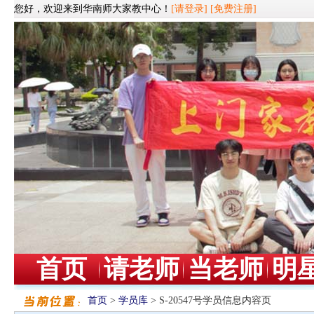
您好，欢迎来到华南师大家教中心！
[请登录]
[免费注册]
首页
请老师
当老师
明
首页
>
学员库
> S-20547号学员信息内容页