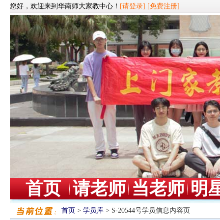
您好，欢迎来到华南师大家教中心！
[请登录]
[免费注册]
首页
请老师
当老师
明
首页
>
学员库
> S-20544号学员信息内容页