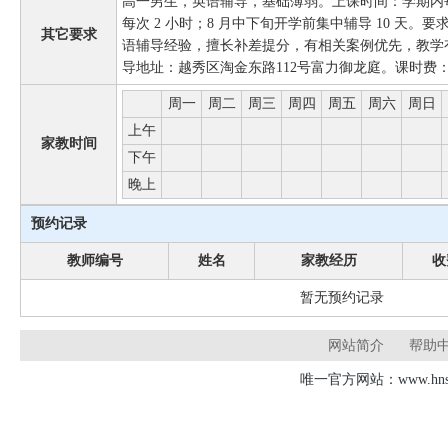
高一男生，英语辅导，基础薄弱。上课时间：学期内每
每次 2 小时；8 月中下旬开学前集中辅导 10 天
其它要求
语辅导经验，擅长补差提分，有相关案例优先，教学
导地址：越秀区淘金东路112号富力御龙庭。课时费：130-
周一
周二
周三
周四
周五
周六
周日
上午
家教时间
下午
晚上
预约记录
教师编号
姓名
家教经历
收
暂无预约记录
网站简介
帮助
唯一官方网站：www.hnsd