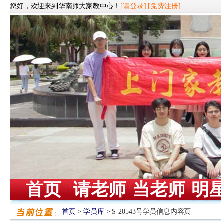
您好，欢迎来到华南师大家教中心！
[请登录]
[免费注册]
首页
请老师
当老师
明
首页
>
学员库
> S-20543号学员信息内容页