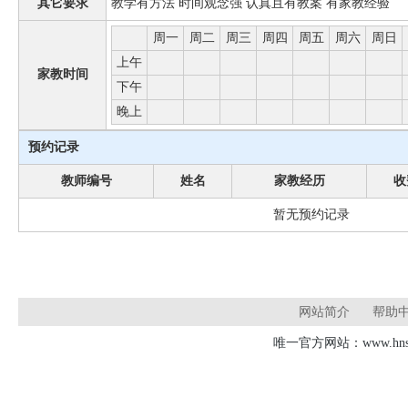
其它要求
教学有方法 时间观念强 认真且有教案 有家教经验
周一
周二
周三
周四
周五
周六
周日
上午
家教时间
下午
晚上
预约记录
教师编号
姓名
家教经历
收
暂无预约记录
网站简介
帮助
唯一官方网站：www.hnsd