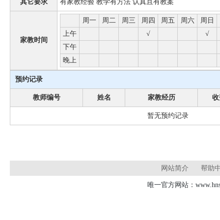
其它要求
有家教经验 教学有方法 认真且有教案
周一
周二
周三
周四
周五
周六
周日
上午
√
√
家教时间
下午
晚上
预约记录
教师编号
姓名
家教经历
收
暂无预约记录
网站简介
帮助
唯一官方网站：www.hnsd