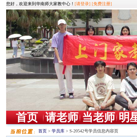
您好，欢迎来到华南师大家教中心！
[请登录]
[免费注册]
首页
请老师
当老师
明
首页
>
学员库
> S-20542号学员信息内容页