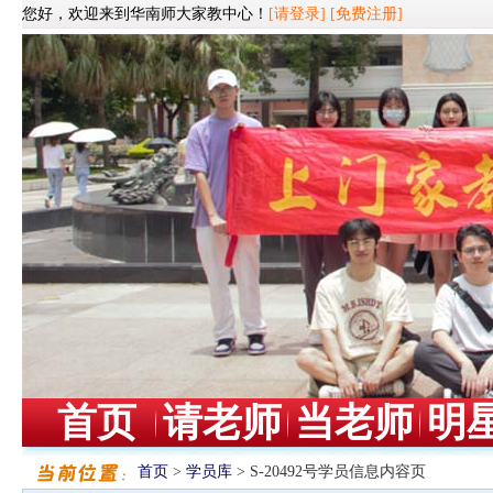
您好，欢迎来到华南师大家教中心！
[请登录]
[免费注册]
首页
请老师
当老师
明
首页
>
学员库
> S-20492号学员信息内容页