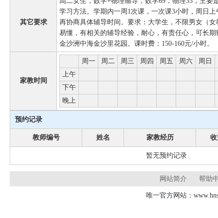
高二女生，数学+物理辅导，数学69，物理33，主
学习方法。学期内一周1次课，一次课3小时，周日
其它要求
再协商具体辅导时间。要求：大学生，不限男女（女
易懂，有相关的辅导经验，耐心，有责任心，可长期
金沙洲中海金沙里花园。课时费：150-160元/小时。
周一
周二
周三
周四
周五
周六
周日
上午
家教时间
下午
晚上
预约记录
教师编号
姓名
家教经历
收
暂无预约记录
网站简介
帮助
唯一官方网站：www.hnsd