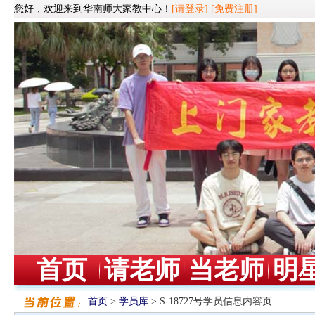
您好，欢迎来到华南师大家教中心！
[请登录]
[免费注册]
首页
请老师
当老师
明
首页
>
学员库
> S-18727号学员信息内容页