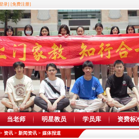
登录]
[免费注册]
当老师
明星教员
学员库
资费标
>
资讯
>
新闻资讯
> 媒体报道