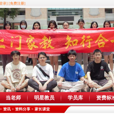
登录]
[免费注册]
当老师
明星教员
学员库
资费标
>
资讯
>
资料分享
> 家长课堂