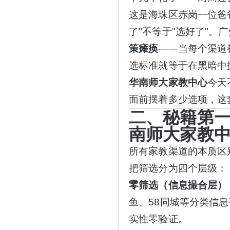
这是海珠区赤岗一位爸
了"不等于"选好了"。
策瘫痪
——当每个渠道
选标准就等于在黑暗中
华南师大家教中心
今天
面前摆着多少选项，这
二、秘籍第
南师大家教中
所有家教渠道的本质区
把筛选分为四个层级：
零筛选（信息撮合层）
鱼、58同城等分类信
实性零验证。