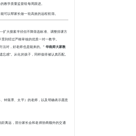
心
的教学质量监督组每周跟进。
功能可以帮家长做一轮高效的远程初筛。
"——扩大搜索半径但不降筛选标准、调整排课方
享受到经过严格审核的优质一对一教学。
方法对，好老师也是能来的。"
华南师大家教
被遗忘感"。从化的孩子，同样值得被认真匹配。
料、钟落潭、太平）的老师，以及明确表示愿意
因通勤距离远，部分家长会和老师协商额外的交通