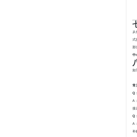
从
式
那
中
如
常
Q
A
接
Q
A
补