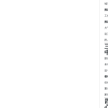
域
挑
工
挑
大
这
的
那
本
这
都
但
重
家