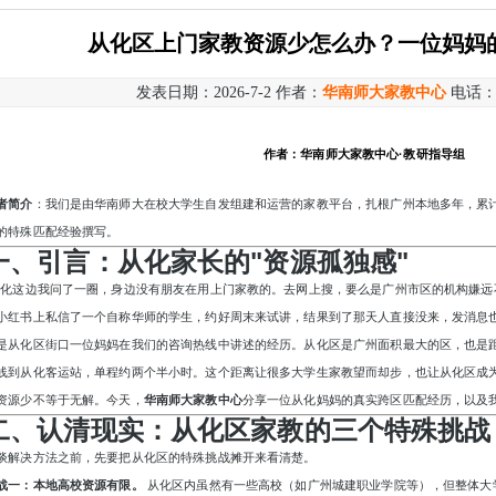
从化区上门家教资源少怎么办？一位妈妈
发表日期：2026-7-2 作者：
华南师大家教中心
电话
作者：华南师大家教中心
·教研指导组
者简介
：我们是由华南师大在校大学生自发组建和运营的家教平台，扎根广州本地多年，累
的特殊匹配经验撰写。
一、引言：从化家长的
"资源孤独感"
从化这边我问了一圈，身边没有朋友在用上门家教的。去网上搜，要么是广州市区的机构嫌远
小红书上私信了一个自称华师的学生，约好周末来试讲，结果到了那天人直接没来，发消息也
是从化区街口一位妈妈在我们的咨询热线中讲述的经历。从化区是广州面积最大的区，也是
线到从化客运站，单程约两个半小时。这个距离让很多大学生家教望而却步，也让从化区成
资源少不等于无解。今天，
华南师大家教中心
分享一位从化妈妈的真实跨区匹配经历，以及
二、认清现实：从化区家教的三个特殊挑战
谈解决方法之前，先要把从化区的特殊挑战摊开来看清楚。
战一：本地高校资源有限。
从化区内虽然有一些高校（如广州城建职业学院等），但整体大