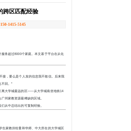
的跨区匹配经验
：
150-1415-5145
计服务超过
8000个家庭。本文基于平台在从化
不接，要么是个人发的信息我不敢信。后来我
不回。"
距离大学城最远的区
——从大学城南坐地铁14
为广州家教资源最稀缺的区域。
我们从中总结出的可复制经验。
学生家教供给量和华师、中大所在的大学城区