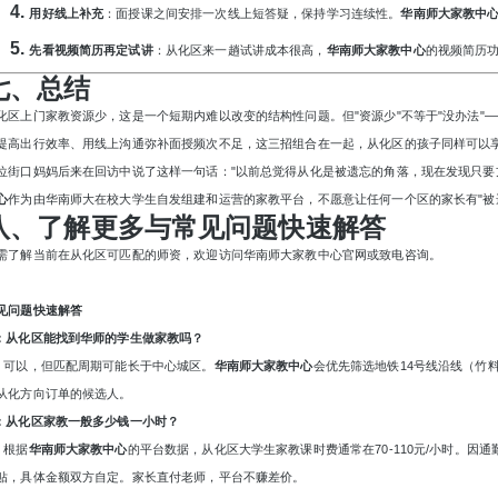
4.
用好线上补充
：面授课之间安排一次线上短答疑，保持学习连续性。
华南师大家教中
5.
先看视频简历再定试讲
：从化区来一趟试讲成本很高，
华南师大家教中心
的视频简历
七、总结
化区上门家教资源少，这是一个短期内难以改变的结构性问题。但
"资源少"不等于"没办法
提高出行效率、用线上沟通弥补面授频次不足，这三招组合在一起，从化区的孩子同样可以
位街口妈妈后来在回访中说了这样一句话：
"以前总觉得从化是被遗忘的角落，现在发现只要
心
作为由华南师大在校大学生自发组建和运营的家教平台，不愿意让任何一个区的家长有
"
八、了解更多与常见问题快速解答
需了解当前在从化区可匹配的师资，欢迎访问华南师大家教中心官网或致电咨询。
见问题快速解答
：从化区能找到华师的学生做家教吗？
：可以，但匹配周期可能长于中心城区。
华南师大家教中心
会优先筛选地铁
14号线沿线（竹
从化方向订单的候选人。
：从化区家教一般多少钱一小时？
：根据
华南师大家教中心
的平台数据，从化区大学生家教课时费通常在
70-110元/小时。
贴，具体金额双方自定。家长直付老师，平台不赚差价。