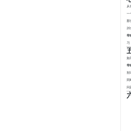
从
一
那
2
华
习
如
华
别
同
问