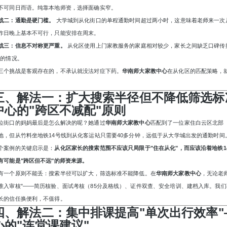
不可同日而语。纯靠本地师资，选择面确实窄。
战二：通勤是硬门槛。
大学城到从化街口的单程通勤时间超过两小时，这意味着老师来一次
作日晚上基本不可行，只能安排在周末。
战三：信息不对称更严重。
从化区使用上门家教服务的家庭相对较少，家长之间缺乏口碑传
"的情况。
三个挑战是客观存在的，不承认就没法对症下药。
华南师大家教中心
在从化区的匹配策略，
。
三、解法一：扩大搜索半径但不降低筛选标
中心的"跨区不减配"原则
位街口的妈妈最后是怎么解决的呢？她通过
华南师大家教中心
匹配到了一位家住白云区北部
地，但从竹料坐地铁
14号线到从化客运站只需要40多分钟，远低于从大学城出发的通勤时间
个案例的关键启示是：
从化区家长的搜索范围不应该只局限于
"住在从化"，而应该沿着地铁
有可能是"跨区但不远"的师资来源。
有一个原则不能丢：搜索半径可以扩大，筛选标准不能降低。在
华南师大家教中心
，无论老
准入审核"——简历核验、面试考核（85分及格线）、证件双查、安全培训、建档入库。我们
长的信任换便利，不值得。
四、解法二：集中排课提高
"单次出行效率
心的"连堂课建议"