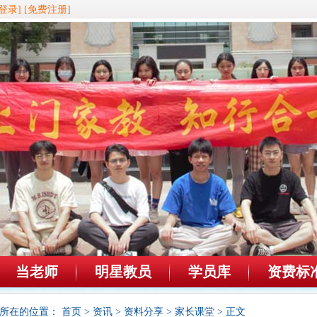
登录]
[免费注册]
当老师
明星教员
学员库
资费标
所在的位置：
首页
>
资讯
>
资料分享
>
家长课堂
> 正文