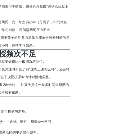
老师来得不情愿，家长也总觉得
"跑这么远就上
为两周一次、每次四小时（分两节，中间休息
中学习时间，且间隔两周压力不大。
这需要孩子的注意力和体力能承受较长时间的学
两小时，保持学习效果。
授频次不足
通就要做得比一般情况更到位。
家长沟通时不仅了解
"这周上课怎么样"，还会特
师在下次面授课时有针对性地调整。
15-20分钟），让孩子把这一周多时间里积攒的
续性很有帮助。
通勤可接受的老师。
不少——面试、证件、培训缺一不可。
能提高老师的单次出行效率。