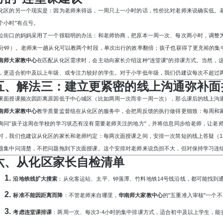
化区的另一个现实是：因为老师来得远，一周只上一小时的话，性价比对老师来说确实低。
个小时"有点亏。
位街口的妈妈采用了一个很聪明的办法：和老师协商，把原本一周一次、每次两小时，调整
0分钟）。老师来一趟从化可以教两个时段，单次出行的效率翻倍；孩子也获得了更充裕的集
南师大家教中心
在匹配从化区需求时，会主动向家长介绍这种
"连堂课"的排课方式。当然，
，更适合初中及以上年级、或专注力较好的学生。对于小学低年级，我们仍建议每次不超过
五、解法三：建立更紧密的线上沟通弥补面
果面授课频次因距离原因低于中心城区（比如两周一次而非一周一次），那么课后的线上沟
南师大家教中心
教学质量监督组在从化区的服务中，会把周反馈的执行做得更细致：每周和
询问"孩子这周在学校的学习状态有没有需要老师关注的地方"，并将信息同步给老师，让老
时，我们也建议从化区的家长和老师约定：每两次面授课之间，安排一次简短的线上答疑（
题集中问清楚，不把问题拖到下次面授课。这个安排对老师来说负担不大，但对保持学习连
六、从化区家长自检清单
1.
沿地铁线扩大搜索
：从化客运站、太平、钟落潭、竹料地铁
14号线沿线，都可能找到
2.
标准不能因距离而降
：不管老师来自哪里，
华南师大家教中心
的
"五重准入审核"一个
3.
考虑连堂课排课
：两周一次、每次
3-4小时的集中排课方式，适合初中及以上学生，