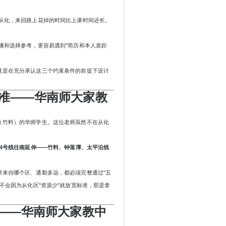
从化，来回路上花掉的时间比上课时间还长。
播和选择参考，更容易遇到"简历和本人差距
就是在充分承认这三个约束条件的前提下设计
准
——华南师大家教
（竹料）的华师学生。这位老师虽然不在从化
。
14号线往南延伸——竹料、钟落潭、太平沿线
师来自哪个区、通勤多远，都必须完整通过
"五
不会因为从化区"资源少"就放宽标准，那是拿
"——华南师大家教中