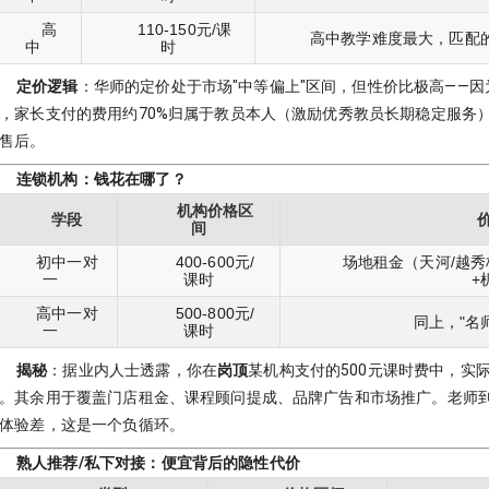
高
110-150元/课
高中教学难度最大，匹配
中
时
定价逻辑
：华师的定价处于市场"中等偏上"区间，但性价比极高——
，家长支付的费用约70%归属于教员本人（激励优秀教员长期稳定服务
售后。
连锁机构：钱花在哪了？
机构价格区
学段
间
初中一对
400-600元/
场地租金（天河/越秀
一
课时
+
高中一对
500-800元/
同上，"名师
一
课时
揭秘
：据业内人士透露，你在
岗顶
某机构支付的500元课时费中，实际
。其余用于覆盖门店租金、课程顾问提成、品牌广告和市场推广。老师
体验差，这是一个负循环。
熟人推荐/私下对接：便宜背后的隐性代价