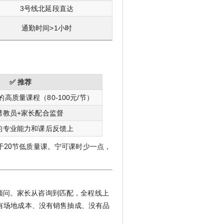
3号线北延段直达
通勤时间>1小时
✅ 推荐
的高质量课程（80-100元/节）
谱教员+家长配合监督
的专业能力和课后反馈上
于20节低质量课。宁可课时少一点，
顾问。家长从咨询到匹配，全程线上
有场地成本、没有销售抽成、没有品