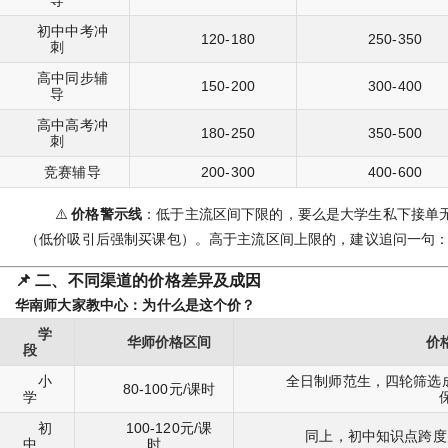
导
初中中考冲
120-180
250-350
刺
高中同步辅
150-200
300-400
导
高中高考冲
180-250
350-500
刺
竞赛辅导
200-300
400-600
⚠️
价格警示线
：低于主流区间下限的，要么是大学生私下接单
（低价吸引后强制买课包）。高于主流区间上限的，建议追问一句：
📌 二、不同渠道的价格差异及成因
华南师大家教中心：为什么是这个价？
学
华师价格区间
价
段
小
全日制师范生，四轮筛选成
80-100元/课时
学
初
100-120元/课
同上，初中知识点跨度
中
时