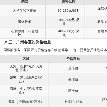
类型
价格区间
无筛
大学生私下接单
80-150元/课时
150-300元/课
退休教师
教学
时
在职教师（灰色地
400-800元/课
合规
带）
时
📌 三、广州各区的价格微差
同样的服务，不同区的价格也存在细微差异——这主要受教员通勤成
区域
价格浮动
天河（石牌/岗顶/天河
基准价
北/五山）
越秀（东山口/淘金/区
基准价
庄）
海珠（中大/客村/江南
基准价
西）
距
番禺（祈福/华南/万博）
上浮10-15%