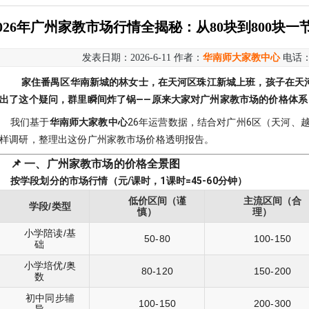
2026年广州家教市场行情全揭秘：从80块到800块
发表日期：2026-6-11 作者：
华南师大家教中心
电话
家住
番禺区华南新城
的林女士，在
天河区珠江新城
上班，孩子在天
出了这个疑问，群里瞬间炸了锅——原来大家对广州家教市场的价格体系
我们基于
华南师大家教中心
26年运营数据，结合对广州6区（天河、
样调研，整理出这份广州家教市场价格透明报告。
📌 一、广州家教市场的价格全景图
按学段划分的市场行情（元/课时，1课时=45-60分钟）
低价区间（谨
主流区间（合
学段/类型
慎）
理）
小学陪读/基
50-80
100-150
础
小学培优/奥
80-120
150-200
数
初中同步辅
100-150
200-300