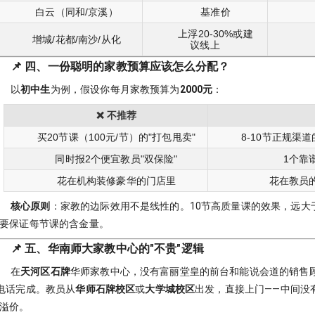
白云（同和/京溪）
基准价
上浮20-30%或建
增城/花都/南沙/从化
议线上
📌 四、一份聪明的家教预算应该怎么分配？
以
初中生
为例，假设你每月家教预算为
2000元
：
❌ 不推荐
买20节课（100元/节）的"打包甩卖"
8-10节正规渠道
同时报2个便宜教员"双保险"
1个靠
花在机构装修豪华的门店里
花在教员
核心原则
：家教的边际效用不是线性的。10节高质量课的效果，远大
要保证每节课的含金量。
📌 五、华南师大家教中心的"不贵"逻辑
在
天河区石牌
华师家教中心，没有富丽堂皇的前台和能说会道的销售
电话完成。教员从
华师石牌校区
或
大学城校区
出发，直接上门——中间没
溢价。