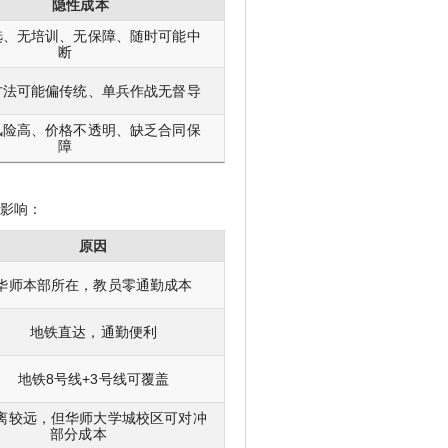
隐性成本
选、无培训、无保障、随时可能中
断
方法可能偏传统、单兵作战无督导
风险高、价格不透明、缺乏合同保
障
本影响：
原因
华师本部所在，教员零通勤成本
地铁直达，通勤便利
地铁8号线+3号线可覆盖
离较远，但华师大学城校区可对冲
部分成本