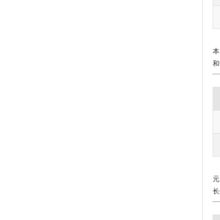
本
和
元
长