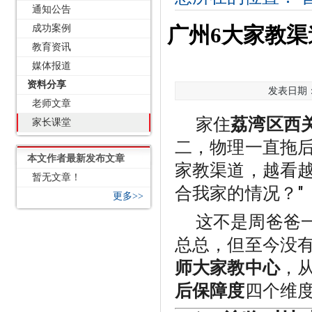
通知公告
成功案例
广州6大家教渠
教育资讯
媒体报道
资料分享
发表日期：2
老师文章
家住
荔湾区西
家长课堂
二，物理一直拖
本文作者最新发布文章
家教渠道，越看越
暂无文章！
合我家的情况？"
更多>>
这不是周爸爸
总总，但至今没
师大家教中心
，
后保障度
四个维