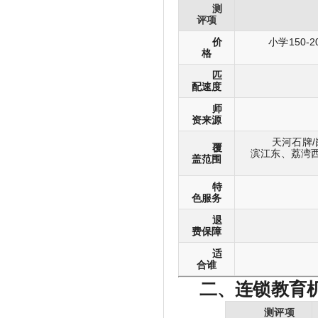
测
评项
价
小学150-
格
匹
配速度
师
资来源
天河石牌/
覆
滨江东、荔湾西
盖范围
特
色服务
退
费保障
适
合谁
二、连锁教育
测评项