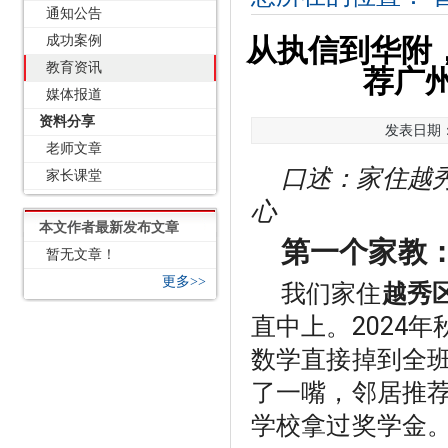
通知公告
成功案例
从执信到华附
教育资讯
荐广
媒体报道
资料分享
发表日期：2
老师文章
口述：家住越秀
家长课堂
心
本文作者最新发布文章
第一个家教
暂无文章！
更多>>
我们家住
越秀
直中上。2024年
数学直接掉到全班
了一嘴，邻居推荐
学校拿过奖学金