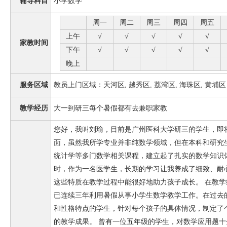
辅导科目
小学数学
周一
周二
周三
周四
周五
上午
√
√
√
√
√
家教时间
下午
√
√
√
√
√
晚上
服务区域
教员上门区域：天河区, 越秀区, 荔湾区, 海珠区, 黄埔区
教学经历
大一到研三每个暑假都有去兼职家教
您好，我叫刘瑜，目前是广州医科大学研三的学生，即
面，虽然我所学专业并非纯数学领域，但在本科和研究
统计学等多门数学相关课程，建立起了扎实的数学知识
时，作为一名医学生，长期的学习让我养成了细致、耐
这些特质在教学过程中能很好地助力孩子成长。 在教
已连续三年利用暑假从事小学生数学教学工作。在过去
和性格特点的学生，针对每个孩子的具体情况，制定了
的教学成果。 曾有一位五年级的学生，对数学应用题