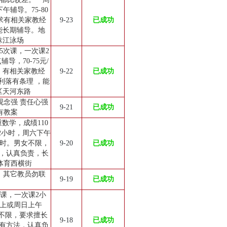
辅导。75-80
求有相关家教经
9-23
已成功
能长期辅导。地
珠江泳场
5次课，一次课2
导，70-75元/
，有相关家教经
9-22
已成功
利落有条理 ，能
区天河东路
观念强 责任心强
9-21
已成功
有教案
数学，成绩110
2小时，周六下午
/小时。男女不限，
9-20
已成功
，认真负责，长
体育西横街
员，其它教员勿联
9-19
已成功
次课，一次课2小
六晚上或周日上午
教员不限，要求擅长
9-18
已成功
有方法，认真负