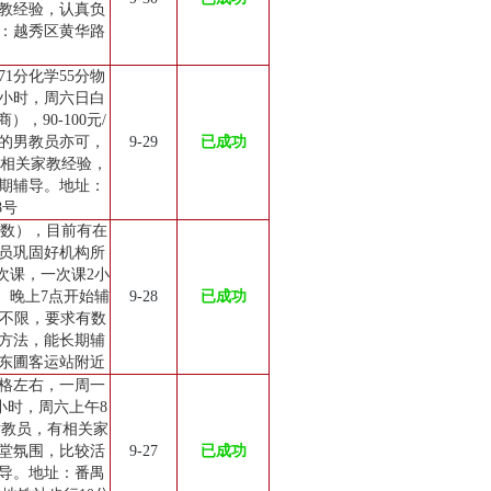
教经验，认真负
：越秀区黄华路
1分化学55分物
2小时，周六日白
，90-100元/
的男教员亦可，
9-29
已成功
有相关家教经验，
期辅导。地址：
8号
奥数），目前有在
员巩固好机构所
次课，一次课2小
）晚上7点开始辅
9-28
已成功
教员不限，要求有数
方法，能长期辅
东圃客运站附近
格左右，一周一
小时，周六上午8
女教员，有相关家
堂氛围，比较活
9-27
已成功
导。地址：番禺