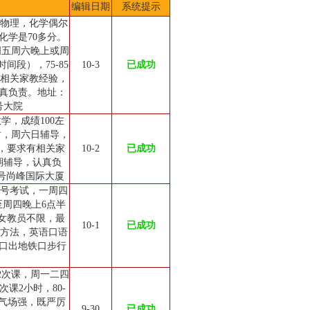
编辑日期
系统提示
重物理，化学偶尔
化学是70多分。
周五周六晚上或周
段），75-85
10-3
已成功
有相关家教经验，
真负责。地址：
号大院
学，成绩100左
时，周六日辅导，
限，要求有相关家
10-2
已成功
期辅导，认真负
4号尚峰国际大厦
.7号考试，一周四
至周四晚上6点半
男女教员不限，最
10-1
已成功
有方法，英语口语
口出地铁口步行
2次课，周一二四
课2小时，80-
、气场强，既严厉
9-30
已成功