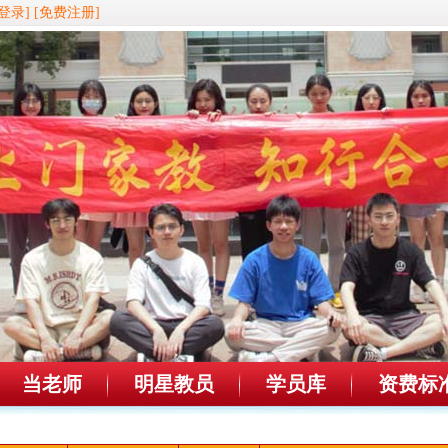
登录]
[免费注册]
当老师
明星教员
学员库
资费标