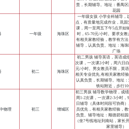
责，长期辅导。地址：番禺区
花园
一年级女孩 小学全科辅导，
点，有质量地完成作业，巩固复
课，周一至周五下午5点开始
科
一年级
海珠区
时，65-70元/小时。要求女
有相关家教经验，教学有方法
辅导，认真负责。地址：海珠
广场
初二男孩 辅导英语，英语成绩
次课，一次课2小时，周六日白
元/小时。男女教员不限，英
语
初二
海珠区
相关专业优先,有相关家教经
认真负责，长期辅导。地址：
铁站附近，步行1
初三男孩 辅导数学物理，成绩
周1-2次课，一次课2-3小时，
日辅导（具体时间段可协商）
初中物理
初三
增城区
员优先，有相关家教经验，教
负责。辅导地址：顺德碧桂园
（坐7号线地址到南站，家长
家里辅导）