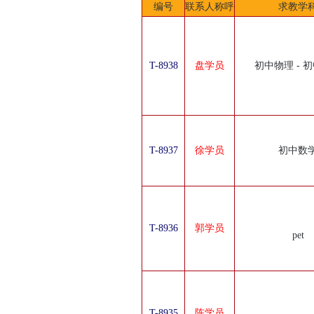
编号
联系人称呼
求教学
T-8938
盘学员
初中物理 - 
T-8937
徐学员
初中数
T-8936
郭学员
pet
T-8935
陈学员