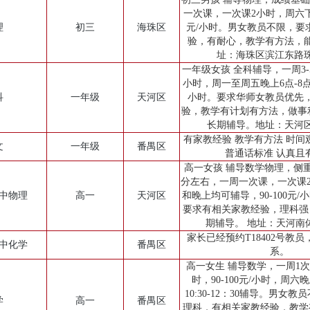
一次课，一次课2小时，周六下午
理
初三
海珠区
元/小时。男女教员不限，要
验，有耐心，教学有方法，
址：海珠区滨江东路
一年级女孩 全科辅导，一周3-
小时，周一至周五晚上6点-8点辅
科
一年级
天河区
小时。要求华师女教员优先
验，教学有计划有方法，做事
长期辅导。地址：天河
有家教经验 教学有方法 时间
文
一年级
番禺区
普通话标准 认真且
高一女孩 辅导数学物理，侧重
分左右，一周一次课，一次课
高中物理
高一
天河区
和晚上均可辅导，90-100元
要求有相关家教经验，理科强
期辅导。 地址：天河南
家长已经预约T18402号教
高中化学
番禺区
系。
高一女生 辅导数学，一周1
时，90-100元/小时，周
10:30-12：30辅导。男女
学
高一
番禺区
理科，有相关家教经验，教学