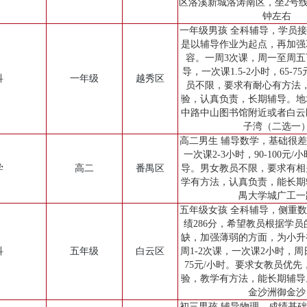
区洛溪新城洛涛南区，坐2号线
钟左右
一年级男孩 全科辅导，学员
是以辅导作业为起点，再加强
容。一周3次课，周一至周五
导，一次课1.5-2小时，65-7
科
一年级
越秀区
员不限，要求有耐心有方法
验，认真负责，长期辅导。地
中路中山图书馆附近或者白云
子湾（二选一
高二男生 辅导数学，基础很
一次课2-3小时，90-100元
学
高二
番禺区
导。男女教员不限，要求有相
学有方法，认真负责，能长期
禺大学城广工一
五年级女孩 全科辅导，侧重
绩286分，希望教员根据学
缺，加强薄弱的方面，为小升
科
五年级
白云区
周1-2次课，一次课2小时，周
75元/小时。要求女教员优
验，教学有方法，能长期辅导
金沙洲御金沙
初三男孩 辅导物理，成绩基