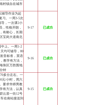
南村镇自在城市
以辅导作业为起
习。一周3-5次
辅导，一次课2小
教员，性格开朗，
9-17
已成功
，有耐心，长期
区宝岗大道南北
中上。一周1-2
天均可辅导，80
语发音标准，英语
9-16
已成功
验，教学有方法，
海珠区万胜围地
0分钟
70多分左右。一
90元/小时，周六
。要求华师男教
学有方法，认真
9-15
已成功
碧云居一街12号
开车在南站接送到