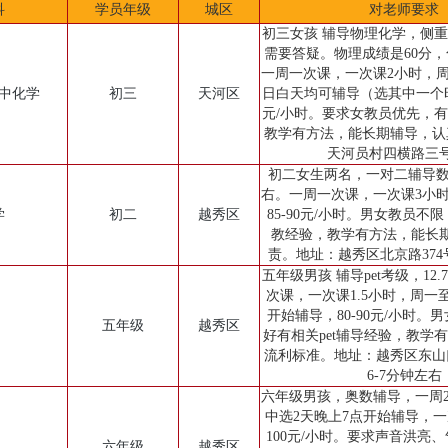
科
学员年级
城区
对老师要求
初三女孩 辅导物理化学，侧
需要答疑。物理成绩是60分，
一周一次课，一次课2小时，
初中化学
初三
天河区
日白天均可辅导（选其中一个时间
元/小时。要求女教员优先，
教学有方法，能长期辅导，认
天河员村四横路三
初二女生两名，一对二辅导数
右。一周一次课，一次课3小
学
初二
越秀区
85-90元/小时。男女教员不
教经验，教学有方法，能长
责。地址：越秀区北京路37
五年级男孩 辅导pet考级，12
次课，一次课1.5小时，周一
开始辅导，80-90元/小时。
五年级
越秀区
好有相关pet辅导经验，教学
流利标准。地址：越秀区东山
6-7分钟左右
六年级男孩，奥数辅导，一周
中选2天晚上7点开始辅导，一次
100元/小时。要求声音洪亮
六年级
越秀区