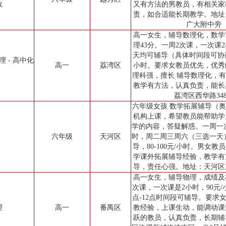
数
又有方法的男教员，有相关家
责，如合适能长期教学。地址
广大附中旁
高一女生，辅导数理化，数学7
理43分。一周2次课，一次课
天均可辅导（具体时间段可协商）
理 - 高中化
高一
荔湾区
小时。要求女教员优先，优秀
理科强，擅长 辅导数理化，
教学有方法，认真负责，能长
荔湾区西华路34
六年级女孩 数学拓展辅导（
机构上课，希望教员能帮助学
学的内容，答疑解惑。一周一
六年级
天河区
时，周二周三周六（三选一天
导，80-100元/小时。男女
学课外拓展辅导经验，教学有
导，责任心强。地址：天河区
高一女生，辅导物理，成绩及
次课，一次课是2小时，90元/
点-12点时间段可辅导。要求
理
高一
番禺区
教经验，上课生动，能调动课
跃的教员，认真负责，长期辅