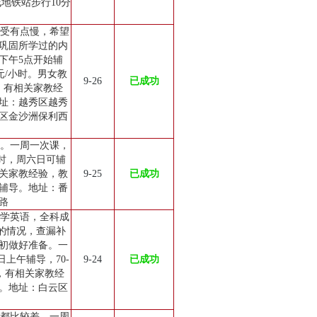
地铁站步行10分
接受有点慢，希望
巩固所学过的内
下午5点开始辅
5元/小时。男女教
9-26
已成功
，有相关家教经
址：越秀区越秀
区金沙洲保利西
）
差。一周一次课，
/小时，周六日可辅
关家教经验，教
9-25
已成功
辅导。地址：番
路
数学英语，全科成
员的情况，查漏补
初做好准备。一
日上午辅导，70-
9-24
已成功
先，有相关家教经
。地址：白云区
础都比较差。一周