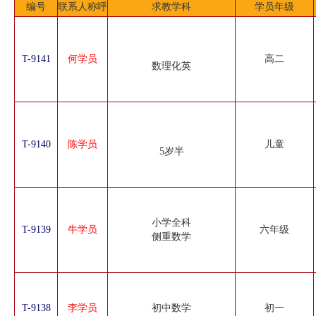
编号
联系人称呼
求教学科
学员年级
T-9141
何学员
高二
数理化英
T-9140
陈学员
儿童
5岁半
小学全科
T-9139
牛学员
六年级
侧重数学
T-9138
李学员
初中数学
初一