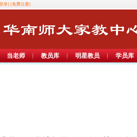
登录]
[免费注册]
当老师
教员库
明星教员
学员库